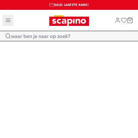
SALE: LAATSTE KANS!
TOT 70% KORTING OP SALE
SHOP NIEUW
Home