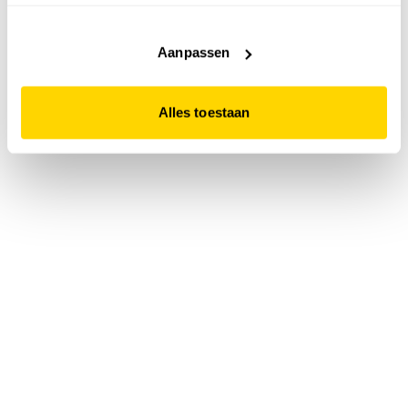
accepteert. Dit doe je door op "Alles toestaan" te klikken.
Liever geen cookies? Hou er dan rekening mee dat de
website niet optimaal functioneert.
Aanpassen
Alles toestaan