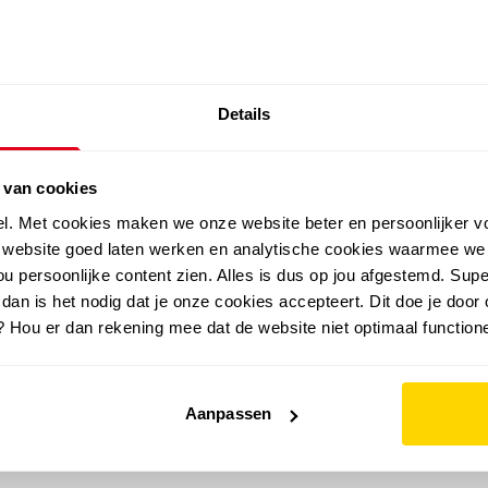
SALE: LAATSTE KANS!
Details
outdoor
zomer
merken
folder
sale
 van cookies
el. Met cookies maken we onze website beter en persoonlijker v
e website goed laten werken en analytische cookies waarmee we
u persoonlijke content zien. Alles is dus op jou afgestemd. Supe
 dan is het nodig dat je onze cookies accepteert. Dit doe je door 
? Hou er dan rekening mee dat de website niet optimaal functione
Aanpassen