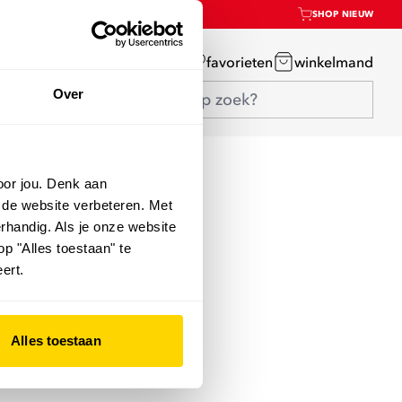
SHOP NIEUW
mijn account
favorieten
winkelmand
Over
oor jou. Denk aan
 de website verbeteren. Met
rhandig. Als je onze website
op "Alles toestaan" te
ert.
Alles toestaan