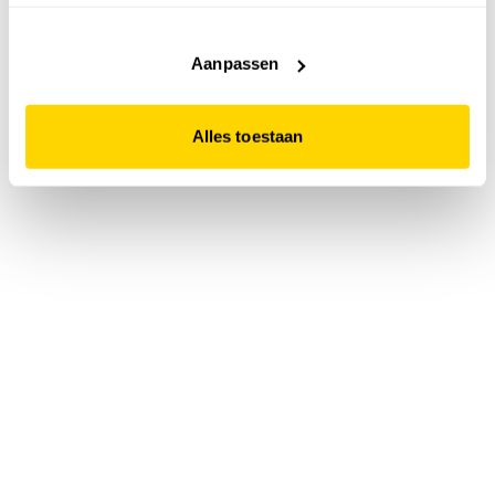
accepteert. Dit doe je door op "Alles toestaan" te klikken.
Liever geen cookies? Hou er dan rekening mee dat de
website niet optimaal functioneert.
Aanpassen
Alles toestaan