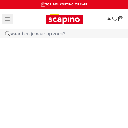
TOT 70% KORTING OP SALE
SALE: LAATSTE KANS!
SHOP NIEUW
Home