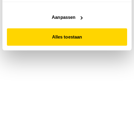
accepteert. Dit doe je door op "Alles toestaan" te klikken.
Liever geen cookies? Hou er dan rekening mee dat de
website niet optimaal functioneert.
Aanpassen
Alles toestaan