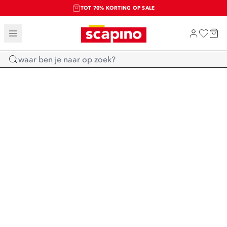
TOT 70% KORTING OP SALE
SALE: LAATSTE KANS!
SHOP NIEUW
Home