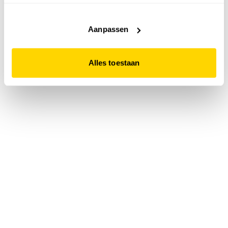
accepteert. Dit doe je door op "Alles toestaan" te klikken.
Liever geen cookies? Hou er dan rekening mee dat de
website niet optimaal functioneert.
Aanpassen
Alles toestaan