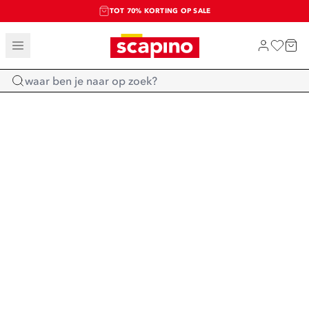
TOT 70% KORTING OP SALE
SALE: LAATSTE KANS!
SHOP NIEUW
Home