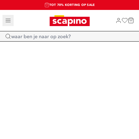
TOT 70% KORTING OP SALE
SALE: LAATSTE KANS!
SHOP NIEUW
Home