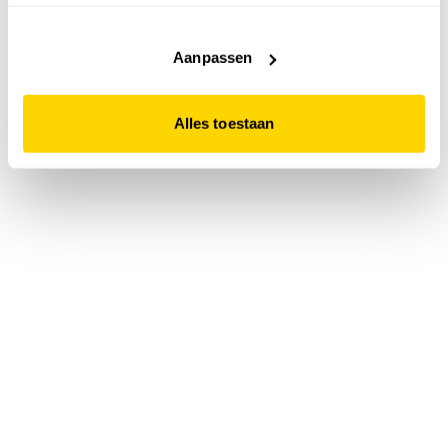
accepteert. Dit doe je door op "Alles toestaan" te klikken.
Liever geen cookies? Hou er dan rekening mee dat de
website niet optimaal functioneert.
Aanpassen
Alles toestaan