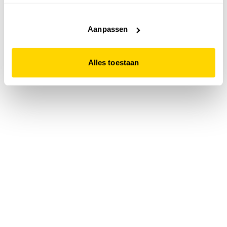
accepteert. Dit doe je door op "Alles toestaan" te klikken.
Liever geen cookies? Hou er dan rekening mee dat de
website niet optimaal functioneert.
Aanpassen
Alles toestaan