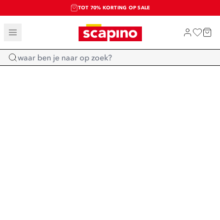
TOT 70% KORTING OP SALE
SALE: LAATSTE KANS!
SHOP NIEUW
Home