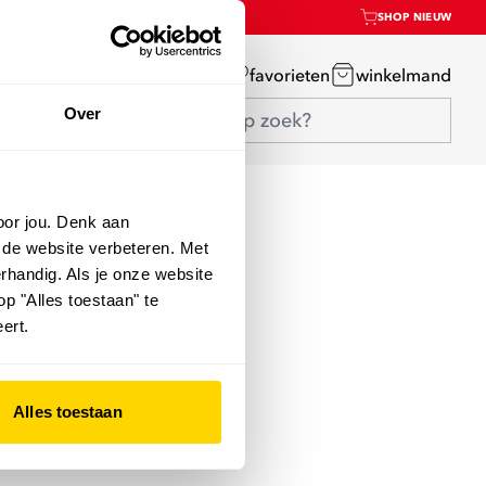
SHOP NIEUW
mijn account
favorieten
winkelmand
Over
oor jou. Denk aan
 de website verbeteren. Met
rhandig. Als je onze website
op "Alles toestaan" te
ert.
Alles toestaan