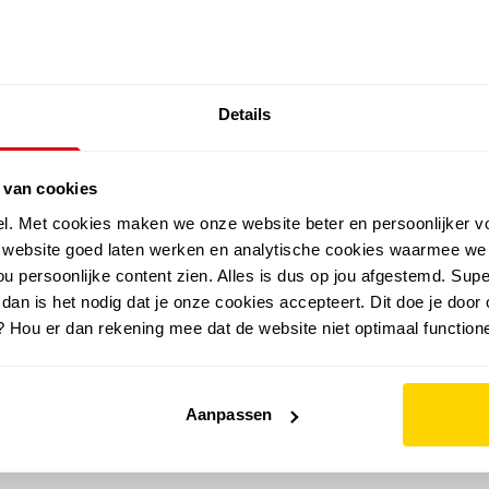
SALE: LAATSTE KANS!
Details
outdoor
zomer
merken
folder
sale
 van cookies
el. Met cookies maken we onze website beter en persoonlijker v
e website goed laten werken en analytische cookies waarmee we
u persoonlijke content zien. Alles is dus op jou afgestemd. Supe
 dan is het nodig dat je onze cookies accepteert. Dit doe je door 
? Hou er dan rekening mee dat de website niet optimaal functione
Aanpassen