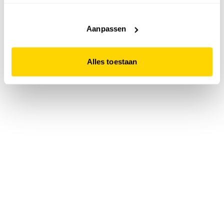
accepteert. Dit doe je door op "Alles toestaan" te klikken.
Liever geen cookies? Hou er dan rekening mee dat de
website niet optimaal functioneert.
Aanpassen
Alles toestaan