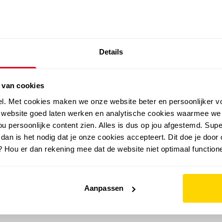
SALE: LAATSTE KANS!
Details
outdoor
zomer
merken
folder
sale
 van cookies
el. Met cookies maken we onze website beter en persoonlijker v
e website goed laten werken en analytische cookies waarmee we
u persoonlijke content zien. Alles is dus op jou afgestemd. Supe
 dan is het nodig dat je onze cookies accepteert. Dit doe je door 
? Hou er dan rekening mee dat de website niet optimaal functione
Aanpassen