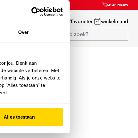
SHOP NIEUW
mijn account
favorieten
winkelmand
Over
oor jou. Denk aan
 de website verbeteren. Met
rhandig. Als je onze website
op "Alles toestaan" te
ert.
Alles toestaan