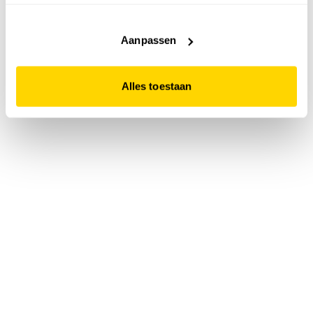
accepteert. Dit doe je door op "Alles toestaan" te klikken.
Liever geen cookies? Hou er dan rekening mee dat de
website niet optimaal functioneert.
Aanpassen
Alles toestaan