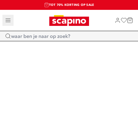
TOT 70% KORTING OP SALE
SALE: LAATSTE KANS!
SHOP NIEUW
Home