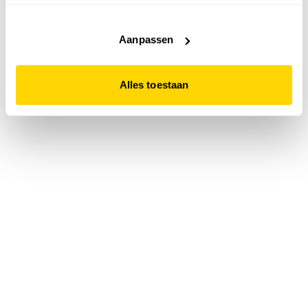
accepteert. Dit doe je door op "Alles toestaan" te klikken.
Liever geen cookies? Hou er dan rekening mee dat de
website niet optimaal functioneert.
Aanpassen
Alles toestaan