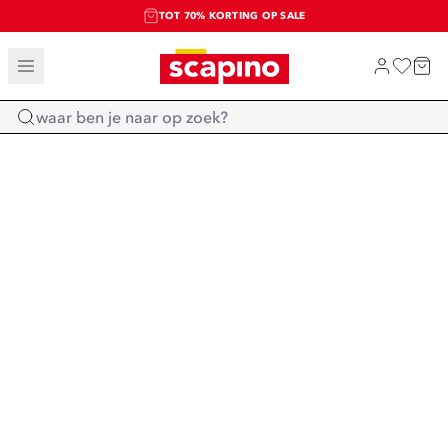
TOT 70% KORTING OP SALE
SALE: LAATSTE KANS!
SHOP NIEUW
Home