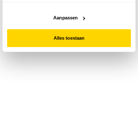
accepteert. Dit doe je door op "Alles toestaan" te klikken.
Liever geen cookies? Hou er dan rekening mee dat de
website niet optimaal functioneert.
Aanpassen
Alles toestaan