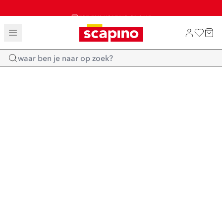
TOT 70% KORTING OP SALE
SALE: LAATSTE KANS!
SHOP NIEUW
Home