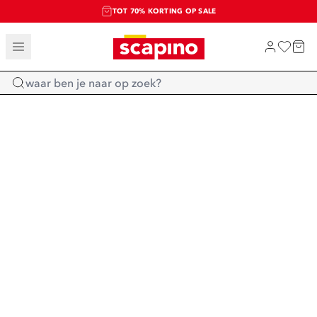
TOT 70% KORTING OP SALE
SALE: LAATSTE KANS!
SHOP NIEUW
Home