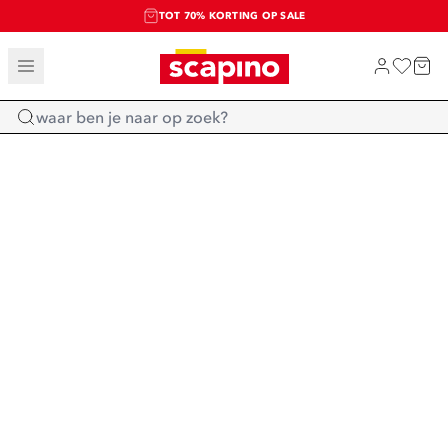
TOT 70% KORTING OP SALE
SALE: LAATSTE KANS!
SHOP NIEUW
Home