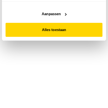
accepteert. Dit doe je door op "Alles toestaan" te klikken.
Liever geen cookies? Hou er dan rekening mee dat de
website niet optimaal functioneert.
Aanpassen
Alles toestaan