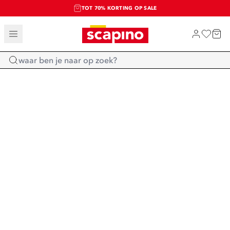
TOT 70% KORTING OP SALE
SALE: LAATSTE KANS!
SHOP NIEUW
Home