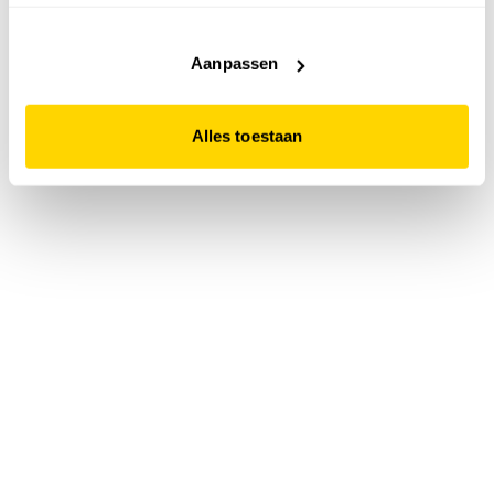
accepteert. Dit doe je door op "Alles toestaan" te klikken.
Liever geen cookies? Hou er dan rekening mee dat de
website niet optimaal functioneert.
Aanpassen
Alles toestaan