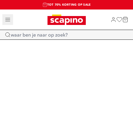
TOT 70% KORTING OP SALE
SALE: LAATSTE KANS!
SHOP NIEUW
Home