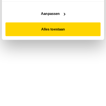
accepteert. Dit doe je door op "Alles toestaan" te klikken.
Liever geen cookies? Hou er dan rekening mee dat de
website niet optimaal functioneert.
Aanpassen
Alles toestaan