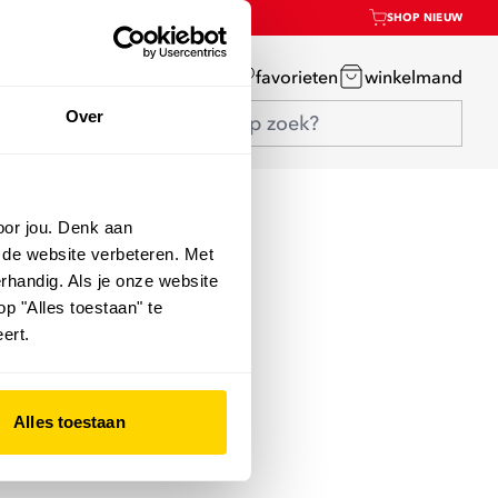
SHOP NIEUW
mijn account
favorieten
winkelmand
Over
oor jou. Denk aan
 de website verbeteren. Met
rhandig. Als je onze website
op "Alles toestaan" te
ert.
Alles toestaan