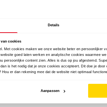
SALE: LAATSTE KANS!
Details
outdoor
zomer
merken
folder
sale
 van cookies
el. Met cookies maken we onze website beter en persoonlijker v
e website goed laten werken en analytische cookies waarmee we
u persoonlijke content zien. Alles is dus op jou afgestemd. Supe
 dan is het nodig dat je onze cookies accepteert. Dit doe je door 
? Hou er dan rekening mee dat de website niet optimaal functione
Aanpassen