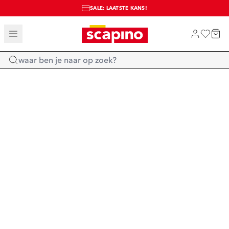
SALE: LAATSTE KANS!
TOT 70% KORTING OP SALE
SHOP NIEUW
Home