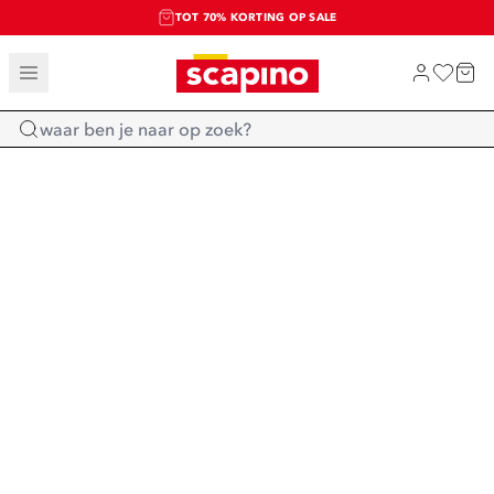
TOT 70% KORTING OP SALE
SALE: LAATSTE KANS!
SHOP NIEUW
Home