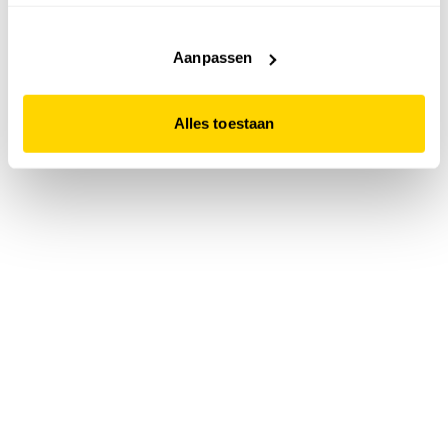
accepteert. Dit doe je door op "Alles toestaan" te klikken.
Liever geen cookies? Hou er dan rekening mee dat de
website niet optimaal functioneert.
Aanpassen
Alles toestaan