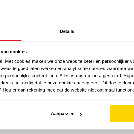
SALE: LAATSTE KANS!
Details
outdoor
zomer
merken
folder
sale
 van cookies
el. Met cookies maken we onze website beter en persoonlijker v
e website goed laten werken en analytische cookies waarmee we
u persoonlijke content zien. Alles is dus op jou afgestemd. Supe
 dan is het nodig dat je onze cookies accepteert. Dit doe je door 
? Hou er dan rekening mee dat de website niet optimaal functione
Aanpassen