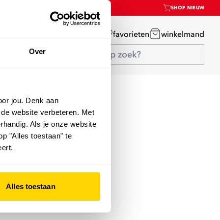
SHOP NIEUW
mijn account
favorieten
winkelmand
Over
oor jou. Denk aan
 de website verbeteren. Met
rhandig. Als je onze website
op "Alles toestaan" te
ert.
Alles toestaan