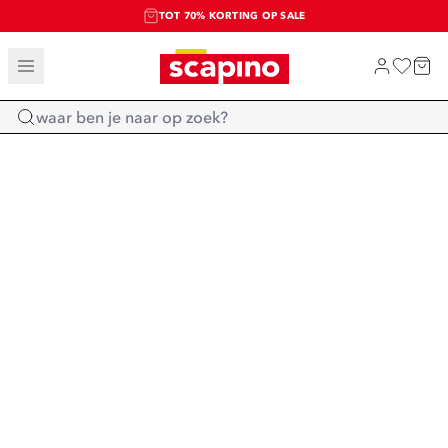
TOT 70% KORTING OP SALE
SALE: LAATSTE KANS!
SHOP NIEUW
Home