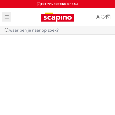
TOT 70% KORTING OP SALE
SALE: LAATSTE KANS!
SHOP NIEUW
Home