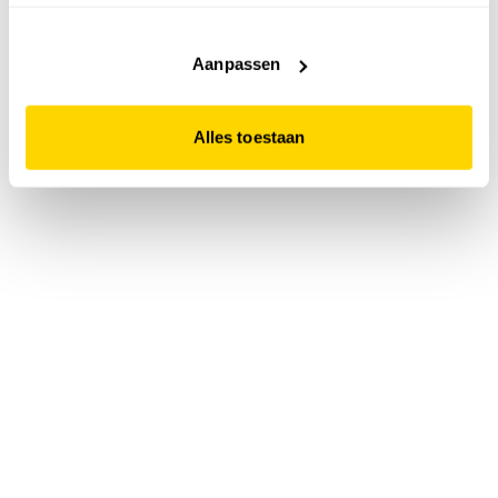
accepteert. Dit doe je door op "Alles toestaan" te klikken.
Liever geen cookies? Hou er dan rekening mee dat de
website niet optimaal functioneert.
Aanpassen
Alles toestaan