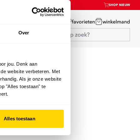
SHOP NIEUW
mijn account
favorieten
winkelmand
Over
oor jou. Denk aan
 de website verbeteren. Met
rhandig. Als je onze website
op "Alles toestaan" te
ert.
Alles toestaan