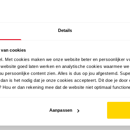
SALE: LAATSTE KANS!
Details
outdoor
zomer
merken
folder
sale
 van cookies
el. Met cookies maken we onze website beter en persoonlijker v
e website goed laten werken en analytische cookies waarmee we
u persoonlijke content zien. Alles is dus op jou afgestemd. Supe
 dan is het nodig dat je onze cookies accepteert. Dit doe je door 
? Hou er dan rekening mee dat de website niet optimaal functione
Aanpassen