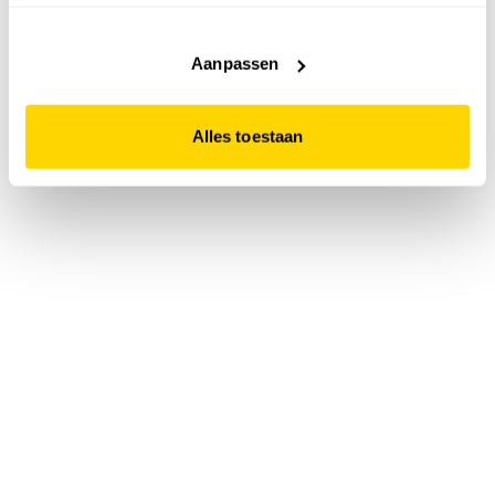
accepteert. Dit doe je door op "Alles toestaan" te klikken.
Liever geen cookies? Hou er dan rekening mee dat de
website niet optimaal functioneert.
Aanpassen
Alles toestaan