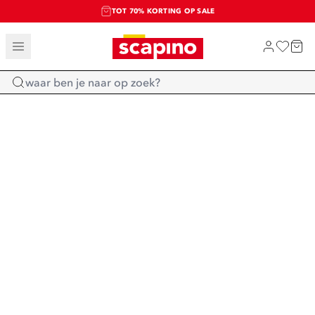
TOT 70% KORTING OP SALE
SALE: LAATSTE KANS!
SHOP NIEUW
Home