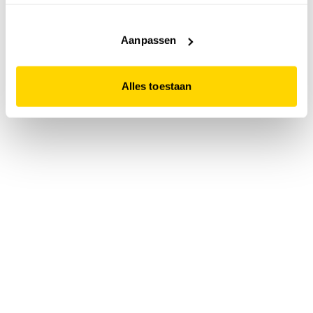
accepteert. Dit doe je door op "Alles toestaan" te klikken.
Liever geen cookies? Hou er dan rekening mee dat de
website niet optimaal functioneert.
Aanpassen
Alles toestaan