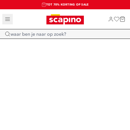
TOT 70% KORTING OP SALE
SALE: LAATSTE KANS!
SHOP NIEUW
Home