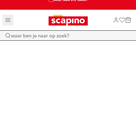
SALE: LAATSTE KANS!
TOT 70% KORTING OP SALE
SHOP NIEUW
Home