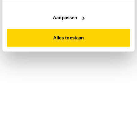
accepteert. Dit doe je door op "Alles toestaan" te klikken.
Liever geen cookies? Hou er dan rekening mee dat de
website niet optimaal functioneert.
Aanpassen
Alles toestaan