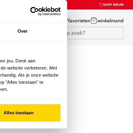
SHOP NIEUW
mijn account
favorieten
winkelmand
Over
oor jou. Denk aan
 de website verbeteren. Met
rhandig. Als je onze website
op "Alles toestaan" te
ert.
Alles toestaan