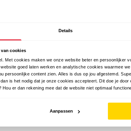
SALE: LAATSTE KANS!
Details
outdoor
zomer
merken
folder
sale
 van cookies
el. Met cookies maken we onze website beter en persoonlijker v
e website goed laten werken en analytische cookies waarmee we
u persoonlijke content zien. Alles is dus op jou afgestemd. Supe
 dan is het nodig dat je onze cookies accepteert. Dit doe je door 
? Hou er dan rekening mee dat de website niet optimaal functione
Aanpassen