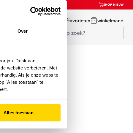
SHOP NIEUW
mijn account
favorieten
winkelmand
Over
oor jou. Denk aan
 de website verbeteren. Met
rhandig. Als je onze website
op "Alles toestaan" te
ert.
Alles toestaan