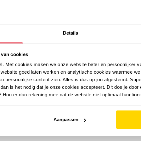
SALE: LAATSTE KANS!
Details
outdoor
zomer
merken
folder
sale
 van cookies
el. Met cookies maken we onze website beter en persoonlijker v
e website goed laten werken en analytische cookies waarmee we
u persoonlijke content zien. Alles is dus op jou afgestemd. Supe
 dan is het nodig dat je onze cookies accepteert. Dit doe je door 
? Hou er dan rekening mee dat de website niet optimaal functione
Aanpassen