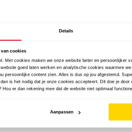
SALE: LAATSTE KANS!
Details
outdoor
zomer
merken
folder
sale
 van cookies
el. Met cookies maken we onze website beter en persoonlijker v
e website goed laten werken en analytische cookies waarmee we
u persoonlijke content zien. Alles is dus op jou afgestemd. Supe
 dan is het nodig dat je onze cookies accepteert. Dit doe je door 
? Hou er dan rekening mee dat de website niet optimaal functione
Aanpassen