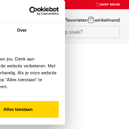
SHOP NIEUW
mijn account
favorieten
winkelmand
Over
oor jou. Denk aan
 de website verbeteren. Met
rhandig. Als je onze website
op "Alles toestaan" te
ert.
Alles toestaan