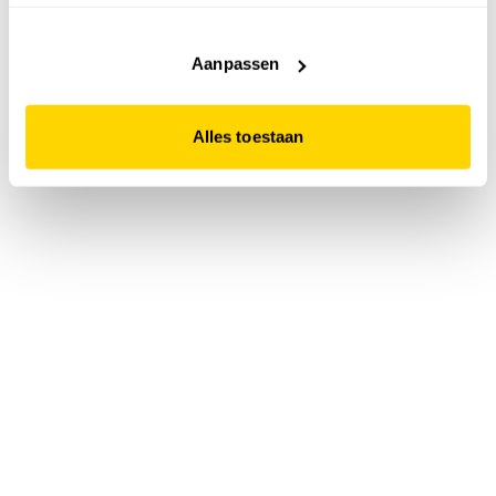
accepteert. Dit doe je door op "Alles toestaan" te klikken.
Liever geen cookies? Hou er dan rekening mee dat de
website niet optimaal functioneert.
Aanpassen
Alles toestaan