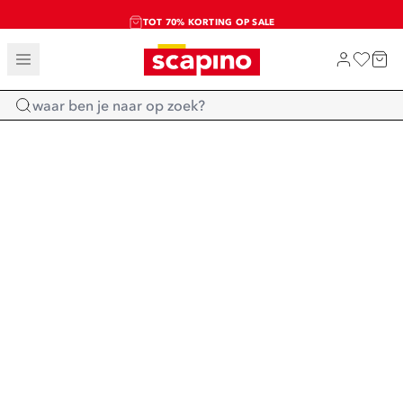
TOT 70% KORTING OP SALE
SALE: LAATSTE KANS!
SHOP NIEUW
Home