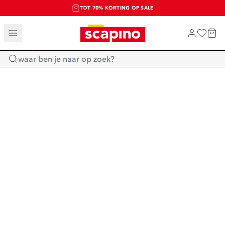
TOT 70% KORTING OP SALE
SALE: LAATSTE KANS!
SHOP NIEUW
Home