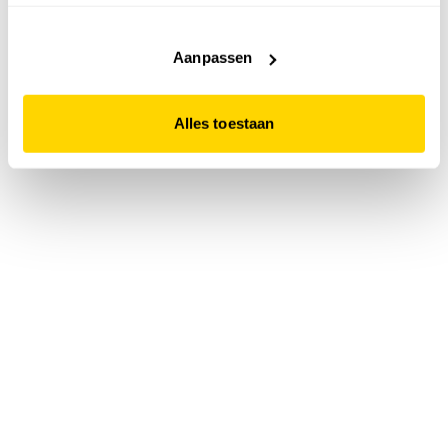
accepteert. Dit doe je door op "Alles toestaan" te klikken.
Liever geen cookies? Hou er dan rekening mee dat de
website niet optimaal functioneert.
Aanpassen
Alles toestaan