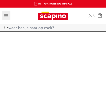
TOT 70% KORTING OP SALE
SALE: LAATSTE KANS!
SHOP NIEUW
Home