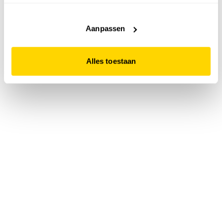
accepteert. Dit doe je door op "Alles toestaan" te klikken.
Liever geen cookies? Hou er dan rekening mee dat de
website niet optimaal functioneert.
Aanpassen
Alles toestaan