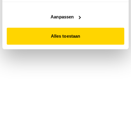
accepteert. Dit doe je door op "Alles toestaan" te klikken.
Liever geen cookies? Hou er dan rekening mee dat de
website niet optimaal functioneert.
Aanpassen
Alles toestaan