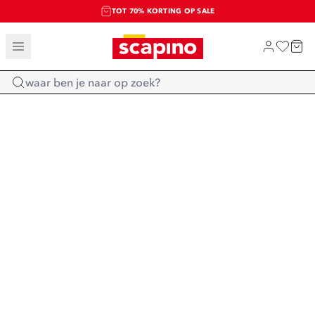
TOT 70% KORTING OP SALE
SALE: LAATSTE KANS!
SHOP NIEUW
Home