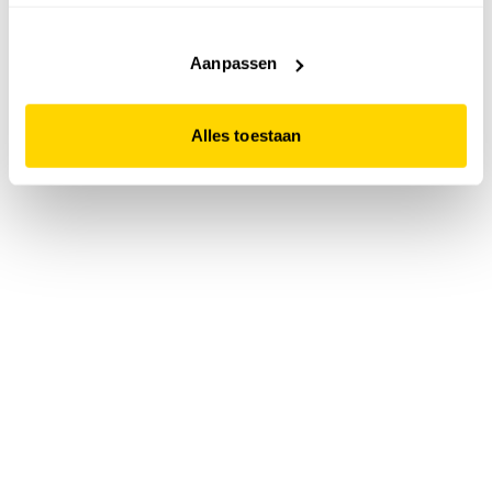
accepteert. Dit doe je door op "Alles toestaan" te klikken.
Liever geen cookies? Hou er dan rekening mee dat de
website niet optimaal functioneert.
Aanpassen
Alles toestaan