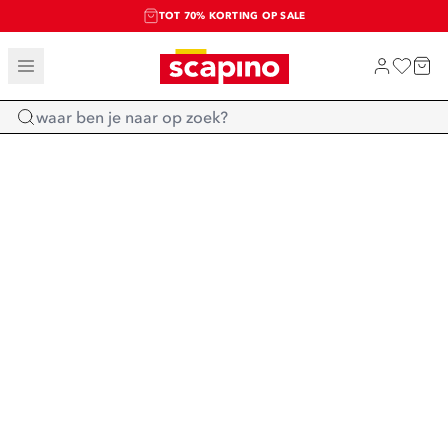
TOT 70% KORTING OP SALE
SALE: LAATSTE KANS!
SHOP NIEUW
Home