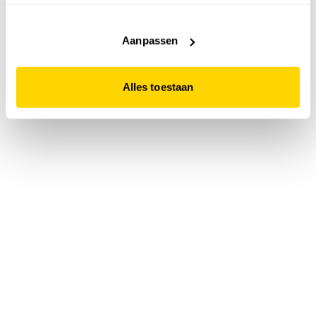
accepteert. Dit doe je door op "Alles toestaan" te klikken.
Liever geen cookies? Hou er dan rekening mee dat de
website niet optimaal functioneert.
Aanpassen
Alles toestaan