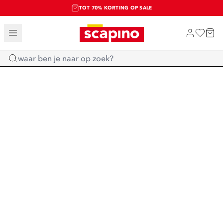
TOT 70% KORTING OP SALE
SALE: LAATSTE KANS!
SHOP NIEUW
Home