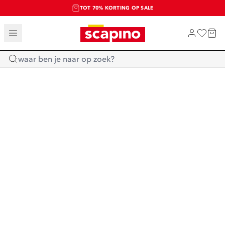
TOT 70% KORTING OP SALE
SALE: LAATSTE KANS!
SHOP NIEUW
Home