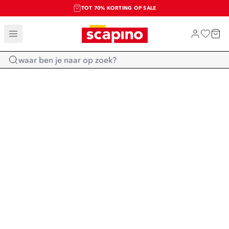
TOT 70% KORTING OP SALE
SALE: LAATSTE KANS!
SHOP NIEUW
Home