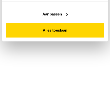
accepteert. Dit doe je door op "Alles toestaan" te klikken.
Liever geen cookies? Hou er dan rekening mee dat de
website niet optimaal functioneert.
Aanpassen
Alles toestaan