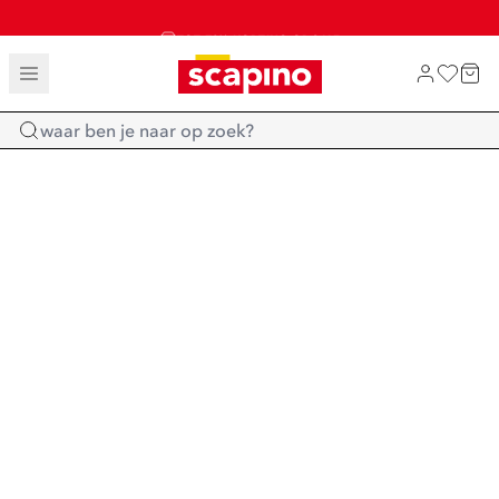
TOT 70% KORTING OP SALE
SALE: LAATSTE KANS!
SHOP NIEUW
Home