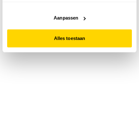
accepteert. Dit doe je door op "Alles toestaan" te klikken.
Liever geen cookies? Hou er dan rekening mee dat de
website niet optimaal functioneert.
Aanpassen
Alles toestaan