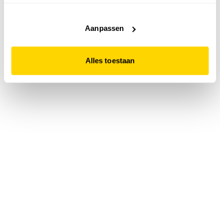
accepteert. Dit doe je door op "Alles toestaan" te klikken.
Liever geen cookies? Hou er dan rekening mee dat de
website niet optimaal functioneert.
Aanpassen
Alles toestaan