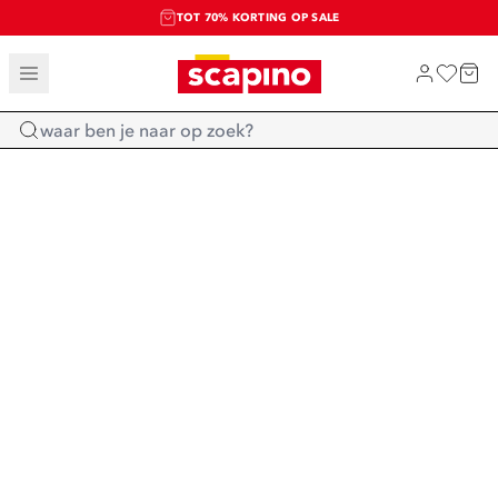
TOT 70% KORTING OP SALE
SALE: LAATSTE KANS!
SHOP NIEUW
Home