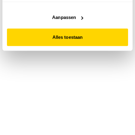
accepteert. Dit doe je door op "Alles toestaan" te klikken.
Liever geen cookies? Hou er dan rekening mee dat de
website niet optimaal functioneert.
Aanpassen
Alles toestaan