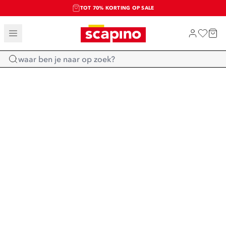
TOT 70% KORTING OP SALE
SALE: LAATSTE KANS!
SHOP NIEUW
Home