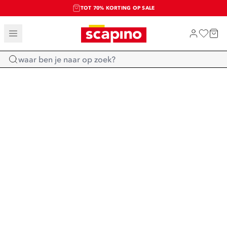
TOT 70% KORTING OP SALE
SALE: LAATSTE KANS!
SHOP NIEUW
Home