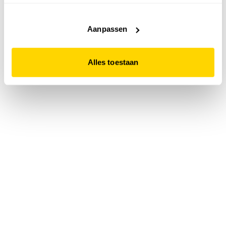
accepteert. Dit doe je door op "Alles toestaan" te klikken.
Liever geen cookies? Hou er dan rekening mee dat de
website niet optimaal functioneert.
Aanpassen
Alles toestaan