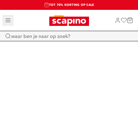
TOT 70% KORTING OP SALE
SALE: LAATSTE KANS!
SHOP NIEUW
Home