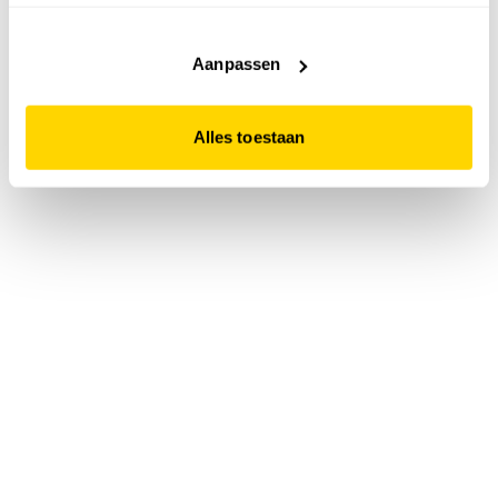
accepteert. Dit doe je door op "Alles toestaan" te klikken.
Liever geen cookies? Hou er dan rekening mee dat de
website niet optimaal functioneert.
Aanpassen
Alles toestaan