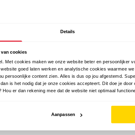
SALE: LAATSTE KANS!
Details
outdoor
zomer
merken
folder
sale
 van cookies
el. Met cookies maken we onze website beter en persoonlijker v
e website goed laten werken en analytische cookies waarmee we
u persoonlijke content zien. Alles is dus op jou afgestemd. Supe
 dan is het nodig dat je onze cookies accepteert. Dit doe je door 
? Hou er dan rekening mee dat de website niet optimaal functione
Aanpassen