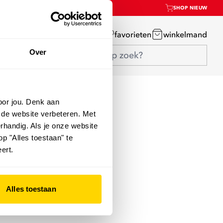
SHOP NIEUW
mijn account
favorieten
winkelmand
Over
oor jou. Denk aan
 de website verbeteren. Met
rhandig. Als je onze website
op "Alles toestaan" te
ert.
Alles toestaan