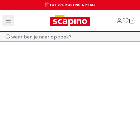
TOT 70% KORTING OP SALE
SALE: LAATSTE KANS!
SHOP NIEUW
Home