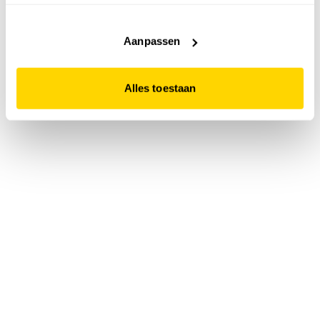
accepteert. Dit doe je door op "Alles toestaan" te klikken.
Liever geen cookies? Hou er dan rekening mee dat de
website niet optimaal functioneert.
Aanpassen
Alles toestaan