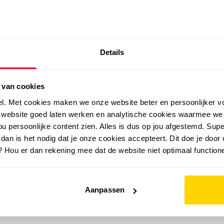
SALE: LAATSTE KANS!
Details
outdoor
zomer
merken
folder
sale
 van cookies
el. Met cookies maken we onze website beter en persoonlijker v
e website goed laten werken en analytische cookies waarmee we
u persoonlijke content zien. Alles is dus op jou afgestemd. Supe
 dan is het nodig dat je onze cookies accepteert. Dit doe je door 
? Hou er dan rekening mee dat de website niet optimaal functione
Aanpassen