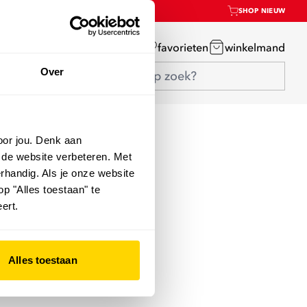
SHOP NIEUW
mijn account
favorieten
winkelmand
Over
oor jou. Denk aan
 de website verbeteren. Met
rhandig. Als je onze website
op "Alles toestaan" te
ert.
Alles toestaan