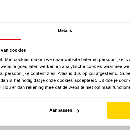
SALE: LAATSTE KANS!
Details
outdoor
zomer
merken
folder
sale
 van cookies
el. Met cookies maken we onze website beter en persoonlijker v
e website goed laten werken en analytische cookies waarmee we
u persoonlijke content zien. Alles is dus op jou afgestemd. Supe
 dan is het nodig dat je onze cookies accepteert. Dit doe je door 
? Hou er dan rekening mee dat de website niet optimaal functione
Aanpassen