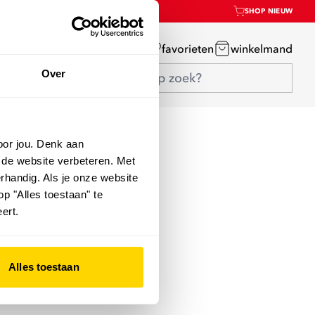
SHOP NIEUW
mijn account
favorieten
winkelmand
Over
oor jou. Denk aan
 de website verbeteren. Met
rhandig. Als je onze website
op "Alles toestaan" te
ert.
Alles toestaan