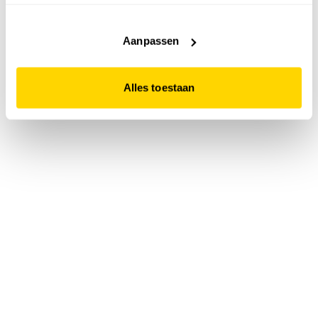
accepteert. Dit doe je door op "Alles toestaan" te klikken.
Liever geen cookies? Hou er dan rekening mee dat de
website niet optimaal functioneert.
Aanpassen
Alles toestaan