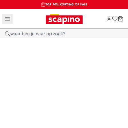
TOT 70% KORTING OP SALE
SALE: LAATSTE KANS!
SHOP NIEUW
Home