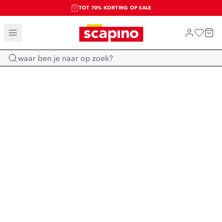
TOT 70% KORTING OP SALE
SALE: LAATSTE KANS!
SHOP NIEUW
Home