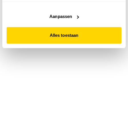
accepteert. Dit doe je door op "Alles toestaan" te klikken.
Liever geen cookies? Hou er dan rekening mee dat de
website niet optimaal functioneert.
Aanpassen
Alles toestaan