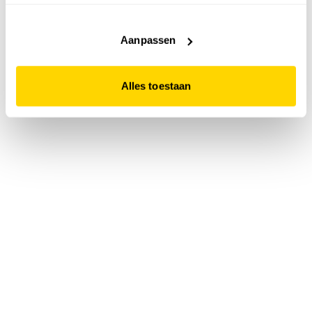
accepteert. Dit doe je door op "Alles toestaan" te klikken.
Liever geen cookies? Hou er dan rekening mee dat de
website niet optimaal functioneert.
Aanpassen
Alles toestaan