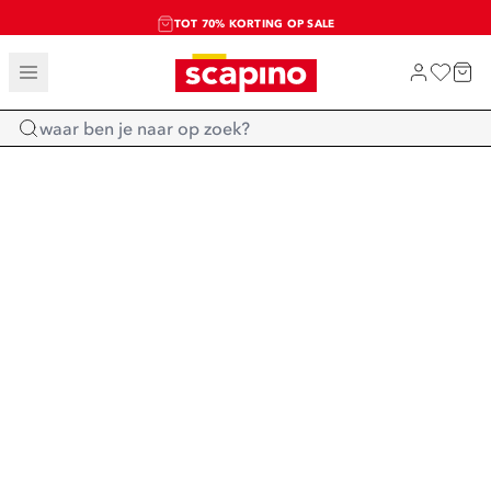
TOT 70% KORTING OP SALE
SALE: LAATSTE KANS!
SHOP NIEUW
Home